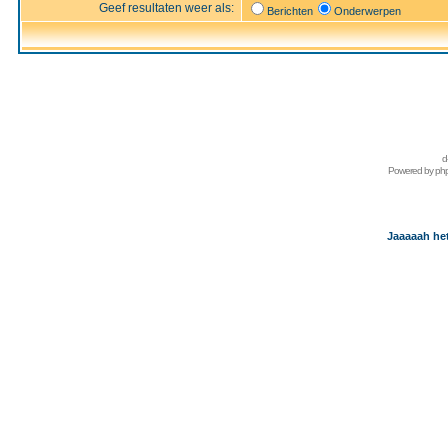
Geef resultaten weer als:
Berichten
Onderwerpen
d
Powered by
ph
Jaaaaah het