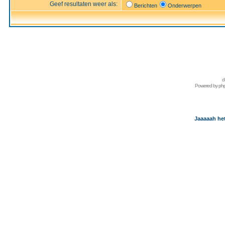
Geef resultaten weer als:
Berichten
Onderwerpen
d
Powered by
ph
Jaaaaah het