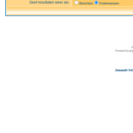
Geef resultaten weer als:
Berichten
Onderwerpen
d
Powered by
ph
Jaaaaah het