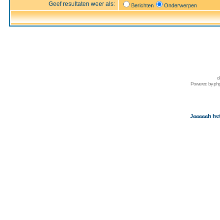
Geef resultaten weer als:
Berichten
Onderwerpen
d
Powered by
ph
Jaaaaah het