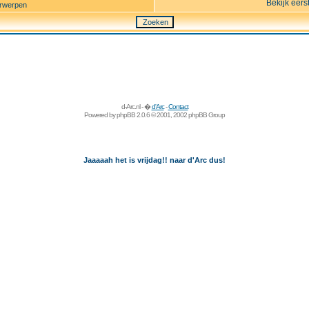
Bekijk eers
rwerpen
d-Arc.nl - �
d'Arc
-
Contact
Powered by
phpBB
2.0.6 © 2001, 2002 phpBB Group
Jaaaaah het is vrijdag!! naar d'Arc dus!