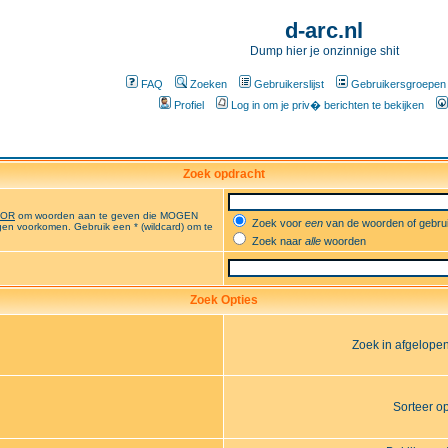
d-arc.nl
Dump hier je onzinnige shit
FAQ
Zoeken
Gebruikerslijst
Gebruikersgroepen
Profiel
Log in om je priv� berichten te bekijken
Zoek opdracht
OR
om woorden aan te geven die MOGEN
Zoek voor
een
van de woorden of gebr
en voorkomen. Gebruik een * (wildcard) om te
Zoek naar
alle
woorden
Zoek Opties
Zoek in afgelope
Sorteer o