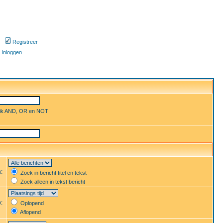
Registreer
Inloggen
uik AND, OR en NOT
n:
Zoek in bericht titel en tekst
Zoek alleen in tekst bericht
p:
Oplopend
Aflopend