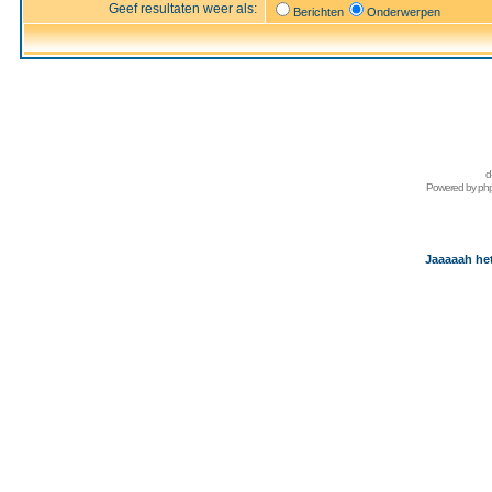
Geef resultaten weer als:
Berichten
Onderwerpen
d
Powered by
ph
Jaaaaah het