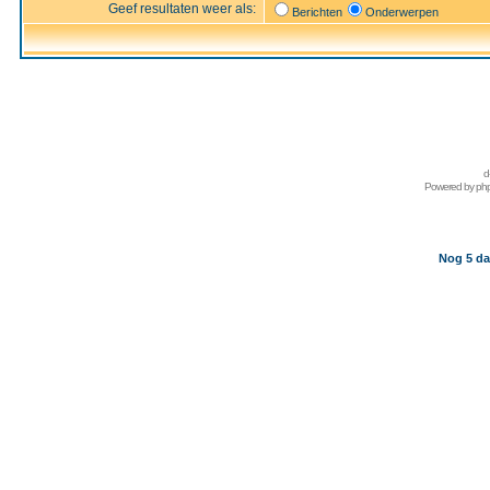
Geef resultaten weer als:
Berichten
Onderwerpen
d
Powered by
ph
Nog 5 da