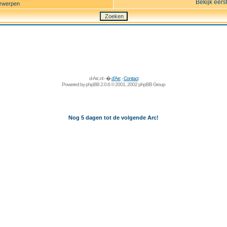
Bekijk eers
rwerpen
d-Arc.nl - �
d'Arc
-
Contact
Powered by
phpBB
2.0.6 © 2001, 2002 phpBB Group
Nog 5 dagen tot de volgende Arc!