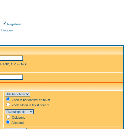
Registreer
Inloggen
uik AND, OR en NOT
n:
Zoek in bericht titel en tekst
Zoek alleen in tekst bericht
p:
Oplopend
Aflopend