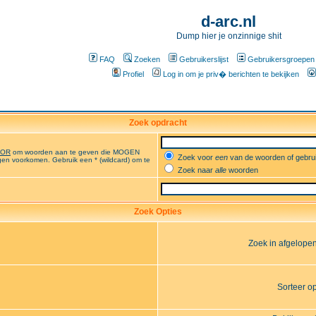
d-arc.nl
Dump hier je onzinnige shit
FAQ
Zoeken
Gebruikerslijst
Gebruikersgroepen
Profiel
Log in om je priv� berichten te bekijken
Zoek opdracht
OR
om woorden aan te geven die MOGEN
Zoek voor
een
van de woorden of gebr
en voorkomen. Gebruik een * (wildcard) om te
Zoek naar
alle
woorden
Zoek Opties
Zoek in afgelope
Sorteer o