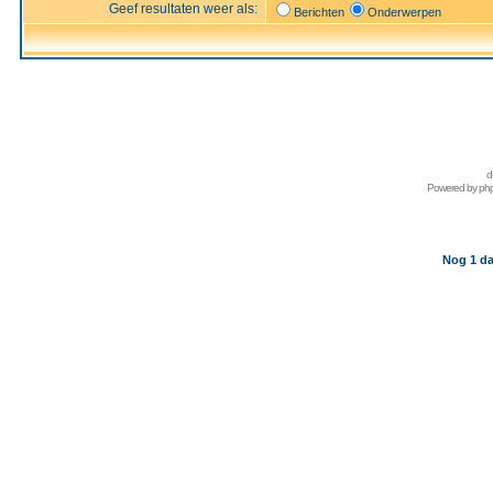
Geef resultaten weer als:
Berichten
Onderwerpen
d
Powered by
ph
Nog 1 da