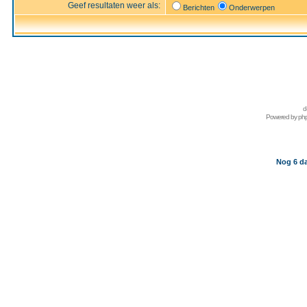
Geef resultaten weer als:
Berichten
Onderwerpen
d
Powered by
ph
Nog 6 da