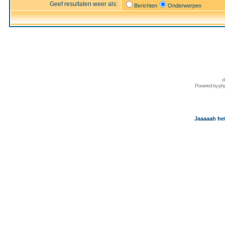
Geef resultaten weer als:
Berichten
Onderwerpen
d
Powered by
ph
Jaaaaah het