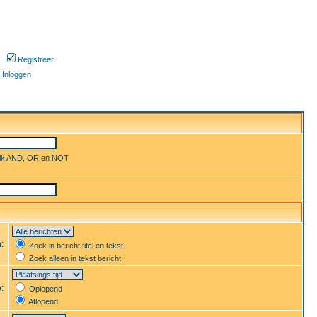
Registreer
Inloggen
uik AND, OR en NOT
n:
Zoek in bericht titel en tekst
Zoek alleen in tekst bericht
p:
Oplopend
Aflopend