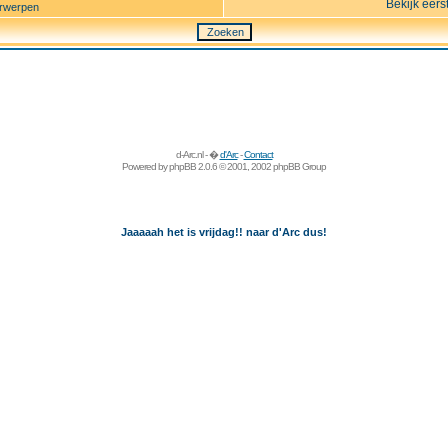
Bekijk eers
rwerpen
d-Arc.nl - �
d'Arc
-
Contact
Powered by
phpBB
2.0.6 © 2001, 2002 phpBB Group
Jaaaaah het is vrijdag!! naar d'Arc dus!