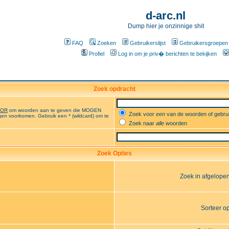
d-arc.nl
Dump hier je onzinnige shit
FAQ
Zoeken
Gebruikerslijst
Gebruikersgroepen
Profiel
Log in om je priv� berichten te bekijken
Zoek opdracht
OR
om woorden aan te geven die MOGEN
Zoek voor
een
van de woorden of gebr
en voorkomen. Gebruik een * (wildcard) om te
Zoek naar
alle
woorden
Zoek Opties
Zoek in afgelope
Sorteer o