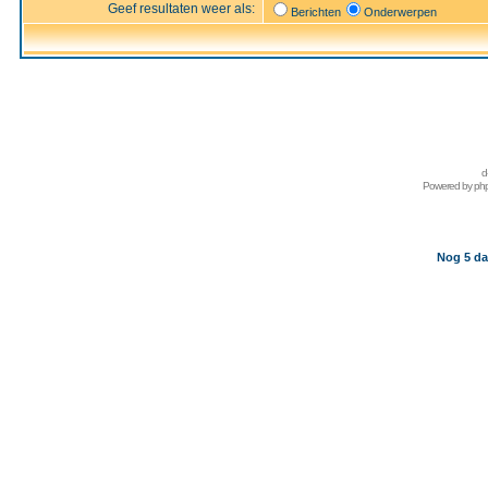
Geef resultaten weer als:
Berichten
Onderwerpen
d
Powered by
ph
Nog 5 da