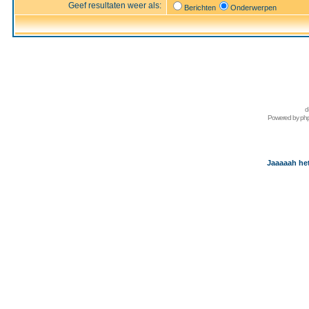
Geef resultaten weer als:
Berichten
Onderwerpen
d
Powered by
ph
Jaaaaah het