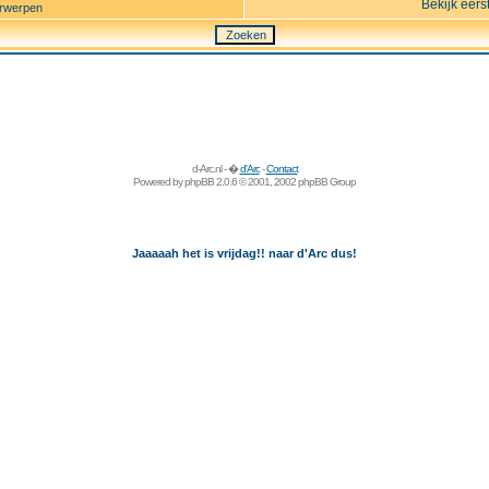
Bekijk eers
rwerpen
d-Arc.nl - �
d'Arc
-
Contact
Powered by
phpBB
2.0.6 © 2001, 2002 phpBB Group
Jaaaaah het is vrijdag!! naar d'Arc dus!