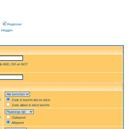
Registreer
Inloggen
uik AND, OR en NOT
n:
Zoek in bericht titel en tekst
Zoek alleen in tekst bericht
p:
Oplopend
Aflopend