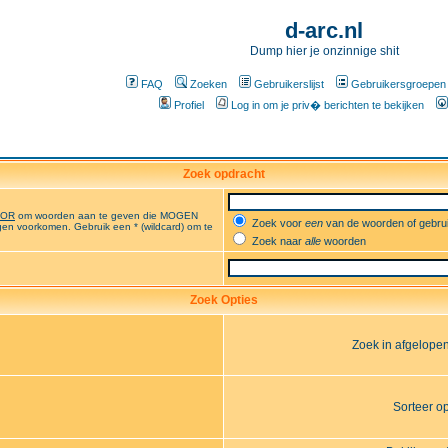
d-arc.nl
Dump hier je onzinnige shit
FAQ
Zoeken
Gebruikerslijst
Gebruikersgroepen
Profiel
Log in om je priv� berichten te bekijken
Zoek opdracht
OR
om woorden aan te geven die MOGEN
Zoek voor
een
van de woorden of gebr
en voorkomen. Gebruik een * (wildcard) om te
Zoek naar
alle
woorden
Zoek Opties
Zoek in afgelope
Sorteer o