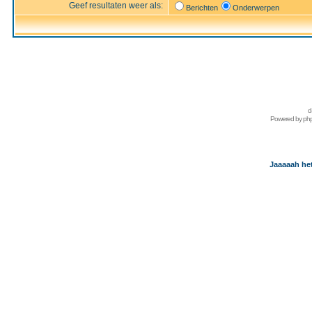
Geef resultaten weer als:
Berichten
Onderwerpen
d
Powered by
ph
Jaaaaah het