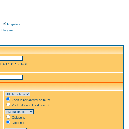
Registreer
Inloggen
uik AND, OR en NOT
n:
Zoek in bericht titel en tekst
Zoek alleen in tekst bericht
p:
Oplopend
Aflopend