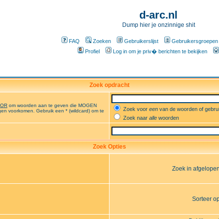
d-arc.nl
Dump hier je onzinnige shit
FAQ
Zoeken
Gebruikerslijst
Gebruikersgroepen
Profiel
Log in om je priv� berichten te bekijken
Zoek opdracht
OR
om woorden aan te geven die MOGEN
Zoek voor
een
van de woorden of gebr
en voorkomen. Gebruik een * (wildcard) om te
Zoek naar
alle
woorden
Zoek Opties
Zoek in afgelope
Sorteer o