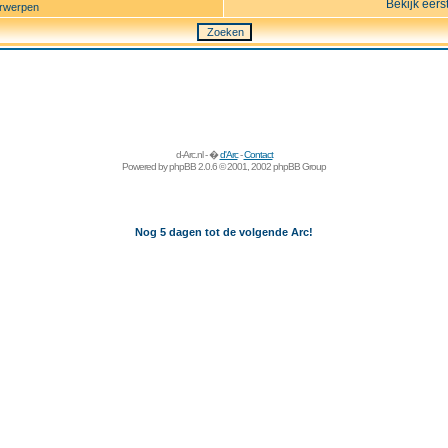
Bekijk eers
rwerpen
d-Arc.nl - �
d'Arc
-
Contact
Powered by
phpBB
2.0.6 © 2001, 2002 phpBB Group
Nog 5 dagen tot de volgende Arc!