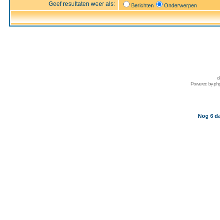
Geef resultaten weer als:
Berichten
Onderwerpen
d
Powered by
ph
Nog 6 da