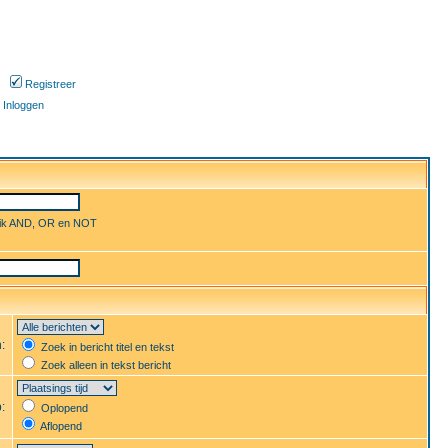
Registreer
Inloggen
uik AND, OR en NOT
n:
Zoek in bericht titel en tekst
Zoek alleen in tekst bericht
p:
Oplopend
Aflopend