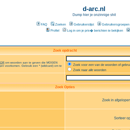
d-arc.nl
Dump hier je onzinnige shit
FAQ
Zoeken
Gebruikerslijst
Gebruikersgroepen
Profiel
Log in om je priv� berichten te bekijken
Zoek opdracht
OR
om woorden aan te geven die MOGEN
Zoek voor
een
van de woorden of gebr
en voorkomen. Gebruik een * (wildcard) om te
Zoek naar
alle
woorden
Zoek Opties
Zoek in afgelope
Sorteer o