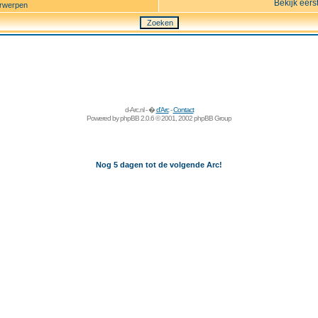
Bekijk eers
rwerpen
d-Arc.nl - �
d'Arc
-
Contact
Powered by
phpBB
2.0.6 © 2001, 2002 phpBB Group
Nog 5 dagen tot de volgende Arc!