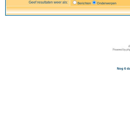
Geef resultaten weer als:
Berichten
Onderwerpen
d
Powered by
ph
Nog 6 da