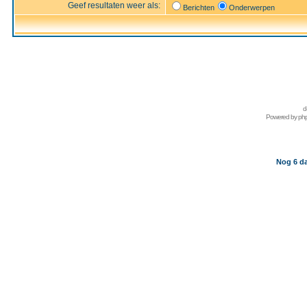
Geef resultaten weer als:
Berichten
Onderwerpen
d
Powered by
ph
Nog 6 da