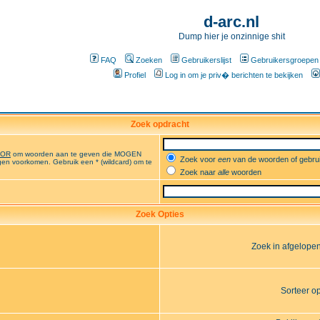
d-arc.nl
Dump hier je onzinnige shit
FAQ
Zoeken
Gebruikerslijst
Gebruikersgroepen
Profiel
Log in om je priv� berichten te bekijken
Zoek opdracht
OR
om woorden aan te geven die MOGEN
Zoek voor
een
van de woorden of gebr
en voorkomen. Gebruik een * (wildcard) om te
Zoek naar
alle
woorden
Zoek Opties
Zoek in afgelope
Sorteer o