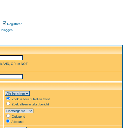
Registreer
Inloggen
uik AND, OR en NOT
n:
Zoek in bericht titel en tekst
Zoek alleen in tekst bericht
p:
Oplopend
Aflopend