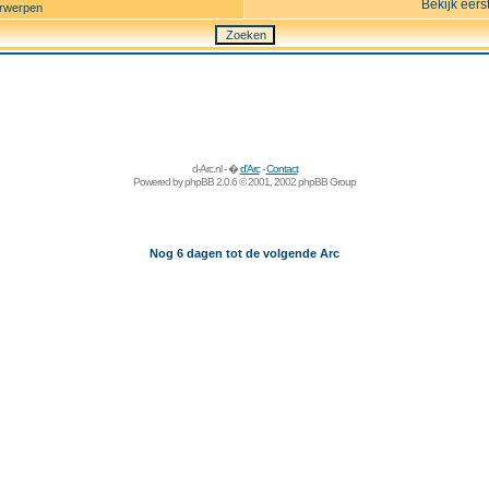
Bekijk eers
rwerpen
d-Arc.nl - �
d'Arc
-
Contact
Powered by
phpBB
2.0.6 © 2001, 2002 phpBB Group
Nog 6 dagen tot de volgende Arc