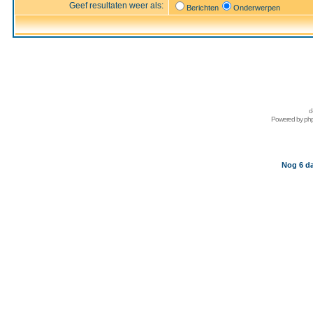
Geef resultaten weer als:
Berichten
Onderwerpen
d
Powered by
ph
Nog 6 da