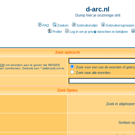
d-arc.nl
Dump hier je onzinnige shit
FAQ
Zoeken
Gebruikerslijst
Gebruikersgroepen
Profiel
Log in om je priv� berichten te bekijken
Zoek opdracht
OR
om woorden aan te geven die MOGEN
Zoek voor
een
van de woorden of gebr
en voorkomen. Gebruik een * (wildcard) om te
Zoek naar
alle
woorden
Zoek Opties
Zoek in afgelope
Sorteer o