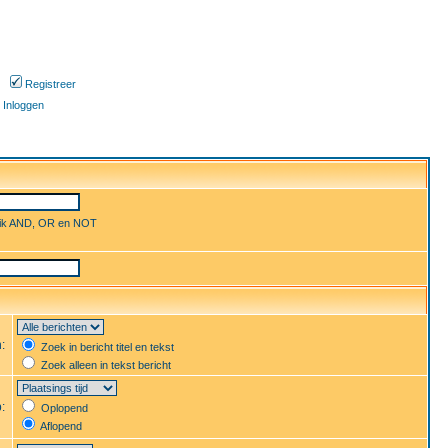
Registreer
Inloggen
uik AND, OR en NOT
n:
Zoek in bericht titel en tekst
Zoek alleen in tekst bericht
p:
Oplopend
Aflopend