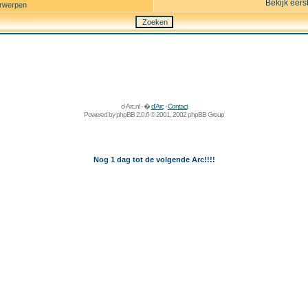
Bekijk eers
rwerpen
d-Arc.nl - �
d'Arc
-
Contact
Powered by
phpBB
2.0.6 © 2001, 2002 phpBB Group
Nog 1 dag tot de volgende Arc!!!!