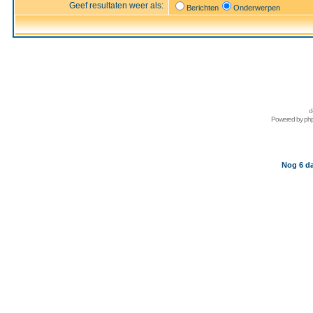
Geef resultaten weer als:
Berichten
Onderwerpen
d
Powered by
ph
Nog 6 da