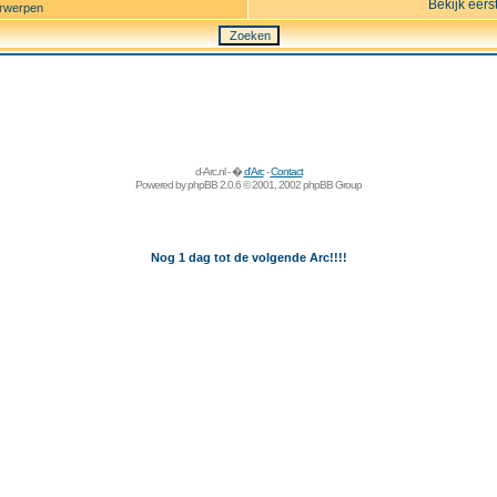
Bekijk eers
rwerpen
d-Arc.nl - �
d'Arc
-
Contact
Powered by
phpBB
2.0.6 © 2001, 2002 phpBB Group
Nog 1 dag tot de volgende Arc!!!!