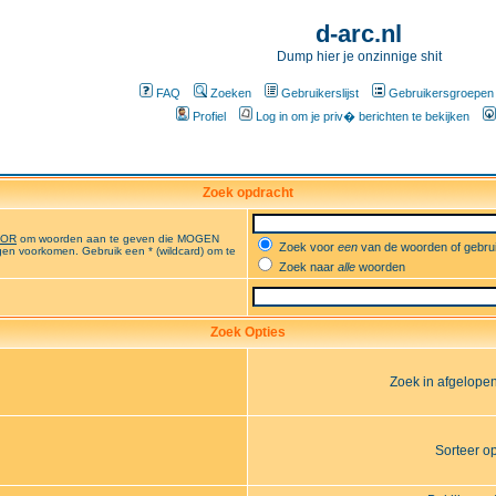
d-arc.nl
Dump hier je onzinnige shit
FAQ
Zoeken
Gebruikerslijst
Gebruikersgroepen
Profiel
Log in om je priv� berichten te bekijken
Zoek opdracht
OR
om woorden aan te geven die MOGEN
Zoek voor
een
van de woorden of gebr
en voorkomen. Gebruik een * (wildcard) om te
Zoek naar
alle
woorden
Zoek Opties
Zoek in afgelope
Sorteer o