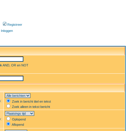
Registreer
Inloggen
uik AND, OR en NOT
n:
Zoek in bericht titel en tekst
Zoek alleen in tekst bericht
p:
Oplopend
Aflopend