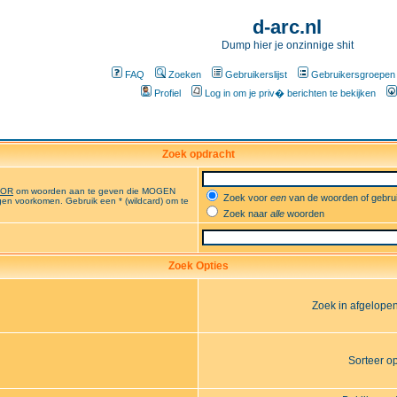
d-arc.nl
Dump hier je onzinnige shit
FAQ
Zoeken
Gebruikerslijst
Gebruikersgroepen
Profiel
Log in om je priv� berichten te bekijken
Zoek opdracht
OR
om woorden aan te geven die MOGEN
Zoek voor
een
van de woorden of gebr
en voorkomen. Gebruik een * (wildcard) om te
Zoek naar
alle
woorden
Zoek Opties
Zoek in afgelope
Sorteer o