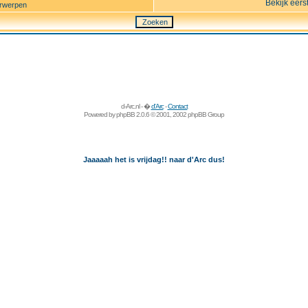
Bekijk eers
rwerpen
d-Arc.nl - �
d'Arc
-
Contact
Powered by
phpBB
2.0.6 © 2001, 2002 phpBB Group
Jaaaaah het is vrijdag!! naar d'Arc dus!