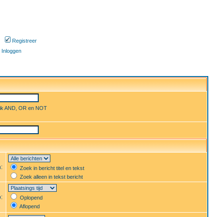
Registreer
Inloggen
uik AND, OR en NOT
n:
Zoek in bericht titel en tekst
Zoek alleen in tekst bericht
p:
Oplopend
Aflopend