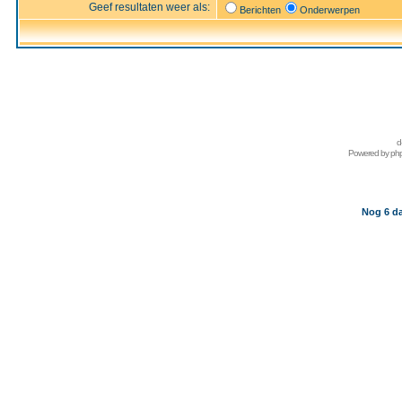
Geef resultaten weer als:
Berichten
Onderwerpen
d
Powered by
ph
Nog 6 da