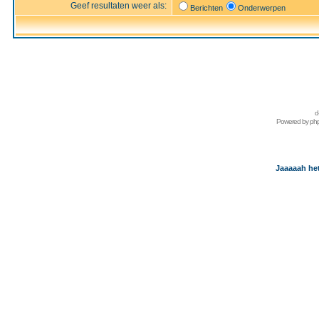
Geef resultaten weer als:
Berichten
Onderwerpen
d
Powered by
ph
Jaaaaah het