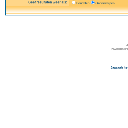
Geef resultaten weer als:
Berichten
Onderwerpen
d
Powered by
ph
Jaaaaah het