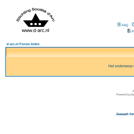
FAQ
P
d-arc.nl Forum Index
Het onderwerp d
d
Powered by
ph
Jaaaaah het