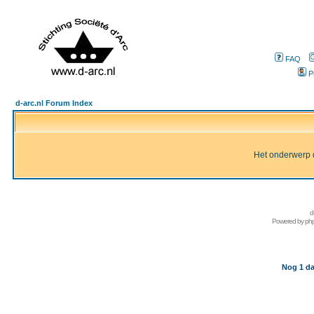
FAQ
P
d-arc.nl Forum Index
Het onderwerp d
d
Powered by
ph
Nog 1 da