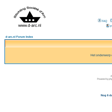
FAQ
P
d-arc.nl Forum Index
Het onderwerp d
d
Powered by
ph
Nog 6 da