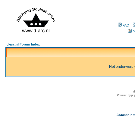
FAQ
P
d-arc.nl Forum Index
Het onderwerp d
d
Powered by
ph
Jaaaaah het