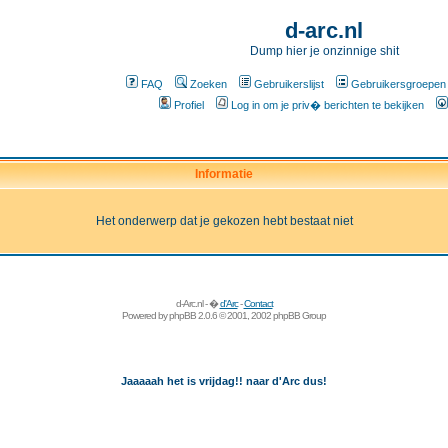
d-arc.nl
Dump hier je onzinnige shit
FAQ
Zoeken
Gebruikerslijst
Gebruikersgroepen
Profiel
Log in om je priv� berichten te bekijken
Informatie
Het onderwerp dat je gekozen hebt bestaat niet
d-Arc.nl - �
d'Arc
-
Contact
Powered by
phpBB
2.0.6 © 2001, 2002 phpBB Group
Jaaaaah het is vrijdag!! naar d'Arc dus!