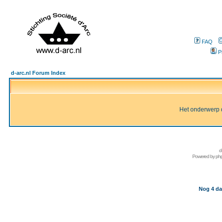
FAQ
P
d-arc.nl Forum Index
Het onderwerp d
d
Powered by
ph
Nog 4 da