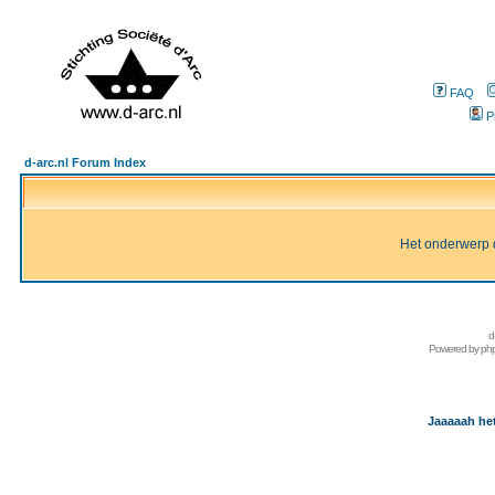
FAQ
P
d-arc.nl Forum Index
Het onderwerp d
d
Powered by
ph
Jaaaaah het