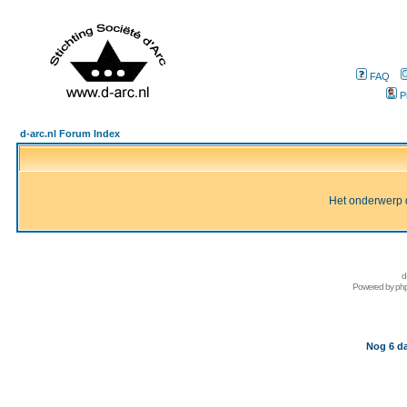
FAQ
P
d-arc.nl Forum Index
Het onderwerp d
d
Powered by
ph
Nog 6 da