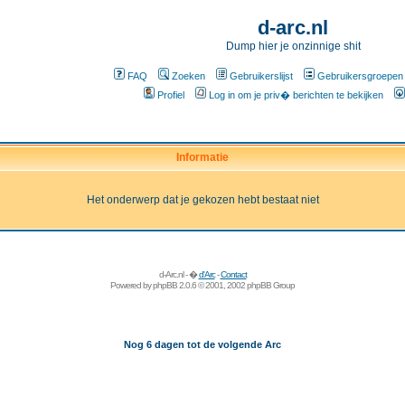
d-arc.nl
Dump hier je onzinnige shit
FAQ
Zoeken
Gebruikerslijst
Gebruikersgroepen
Profiel
Log in om je priv� berichten te bekijken
Informatie
Het onderwerp dat je gekozen hebt bestaat niet
d-Arc.nl - �
d'Arc
-
Contact
Powered by
phpBB
2.0.6 © 2001, 2002 phpBB Group
Nog 6 dagen tot de volgende Arc