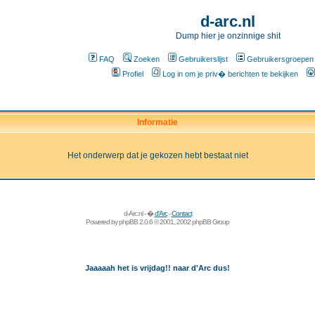
d-arc.nl
Dump hier je onzinnige shit
FAQ
Zoeken
Gebruikerslijst
Gebruikersgroepen
Profiel
Log in om je priv� berichten te bekijken
Informatie
Het onderwerp dat je gekozen hebt bestaat niet
d-Arc.nl - �
d'Arc
-
Contact
Powered by
phpBB
2.0.6 © 2001, 2002 phpBB Group
Jaaaaah het is vrijdag!! naar d'Arc dus!