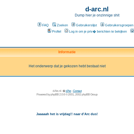
d-arc.nl
Dump hier je onzinnige shit
FAQ
Zoeken
Gebruikerslijst
Gebruikersgroepen
Profiel
Log in om je priv� berichten te bekijken
Informatie
Het onderwerp dat je gekozen hebt bestaat niet
d-Arc.nl - �
d'Arc
-
Contact
Powered by
phpBB
2.0.6 © 2001, 2002 phpBB Group
Jaaaaah het is vrijdag!! naar d'Arc dus!