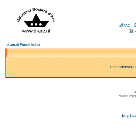
FAQ
P
d-arc.nl Forum Index
Het onderwerp d
d
Powered by
ph
Nog 1 da