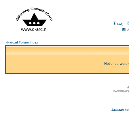
FAQ
P
d-arc.nl Forum Index
Het onderwerp d
d
Powered by
ph
Jaaaaah het