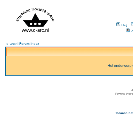
FAQ
P
d-arc.nl Forum Index
Het onderwerp d
d
Powered by
ph
Jaaaaah het