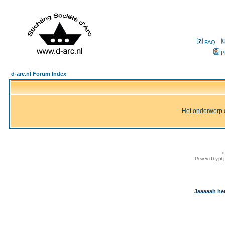
FAQ
P
d-arc.nl Forum Index
Het onderwerp d
d
Powered by
ph
Jaaaaah het