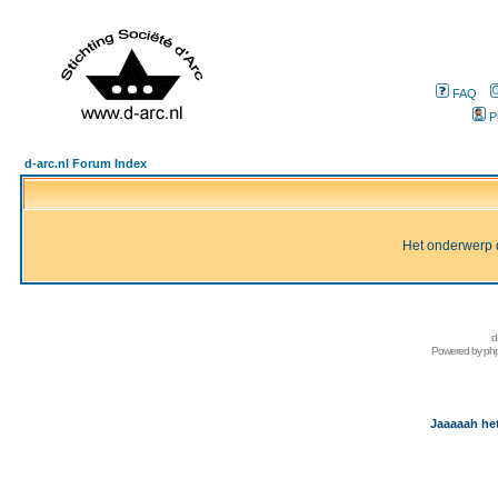
FAQ
P
d-arc.nl Forum Index
Het onderwerp d
d
Powered by
ph
Jaaaaah het