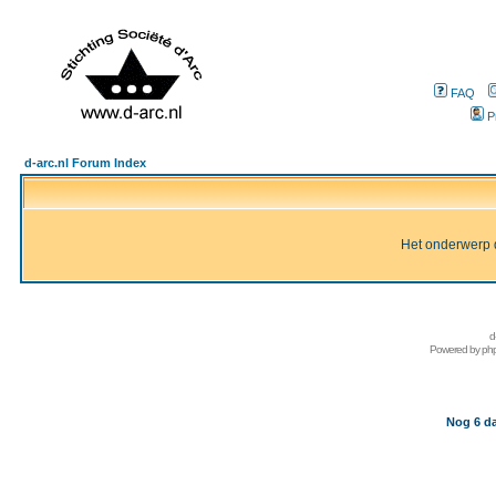
FAQ
P
d-arc.nl Forum Index
Het onderwerp d
d
Powered by
ph
Nog 6 da