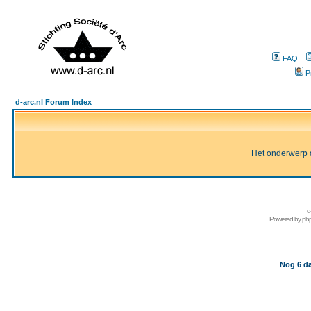
FAQ
P
d-arc.nl Forum Index
Het onderwerp d
d
Powered by
ph
Nog 6 da