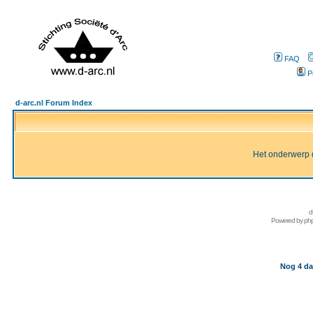
FAQ
P
d-arc.nl Forum Index
Het onderwerp d
d
Powered by
ph
Nog 4 da