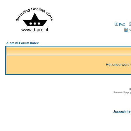
FAQ
P
d-arc.nl Forum Index
Het onderwerp d
d
Powered by
ph
Jaaaaah het